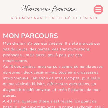
Harmonie féminine
ACCOMPAGNANTE EN BIEN-ÊTRE FÉMININ
MON PARCOURS
Mon chemin n’a pas été linéaire. Il a été marqué par
des douleurs, des pertes, des transformations
profondes… mais aussi, peu à peu, par des
renaissances.
Au fil des années, mon corps a connu de nombreuses
épreuves : deux césariennes, plusieurs grossesses
interrompues, l’ablation de mes trompes, puis celle
de ma vésicule biliaire, différentes opérations, un
diagnostic d’adénomyose, et enfin l’ablation de mon
utérus.
À 40 ans, quelque chose s’est révélé. Un point de
bascule, une ouverture vers un nouveau chemin, celui